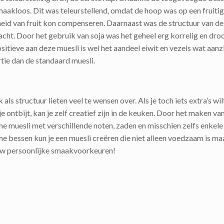
aakloos. Dit was teleurstellend, omdat de hoop was op een fruiti
eid van fruit kon compenseren. Daarnaast was de structuur van de
acht. Door het gebruik van soja was het geheel erg korrelig en dro
itieve aan deze muesli is wel het aandeel eiwit en vezels wat aanzi
rtie dan de standaard muesli.
ls structuur lieten veel te wensen over. Als je toch iets extra’s wil
e ontbijt, kan je zelf creatief zijn in de keuken. Door het maken van
 muesli met verschillende noten, zaden en misschien zelfs enkele
e bessen kun je een muesli creëren die niet alleen voedzaam is ma
uw persoonlijke smaakvoorkeuren!