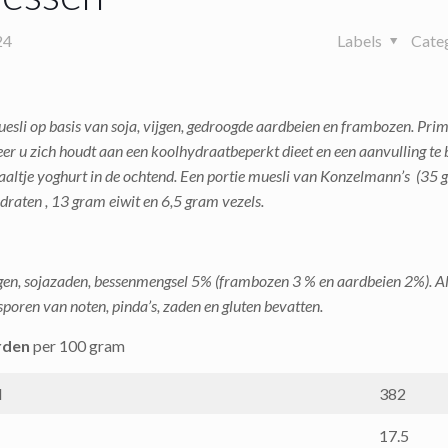
24
Labels
Cate
uesli op basis van soja, vijgen, gedroogde aardbeien en frambozen. Pri
r u zich houdt aan een koolhydraatbeperkt dieet en een aanvulling te
aaltje yoghurt in de ochtend. Een portie muesli van Konzelmann’s (35 
raten , 13 gram eiwit en 6,5 gram vezels.
jgen, sojazaden, bessenmengsel 5% (frambozen 3 % en aardbeien 2%). Al
sporen van noten, pinda’s, zaden en gluten bevatten.
rden
per 100 gram
l
382
17.5