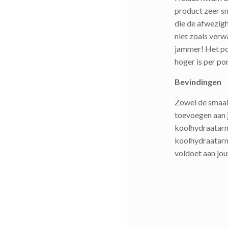
product zeer sm
die de afwezigh
niet zoals verw
jammer! Het pos
hoger is per po
Bevindingen
Zowel de smaak a
toevoegen aan j
koolhydraatarme
koolhydraatarm
voldoet aan jo