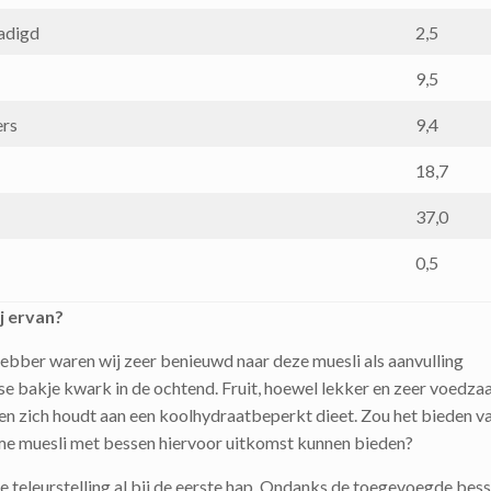
adigd
2,5
9,5
ers
9,4
18,7
37,0
0,5
j ervan?
fhebber waren wij zeer benieuwd naar deze muesli als aanvulling
se bakje kwark in de ochtend. Fruit, hoewel lekker en zeer voedzaa
en zich houdt aan een koolhydraatbeperkt dieet. Zou het bieden v
e muesli met bessen hiervoor uitkomst kunnen bieden?
teleurstelling al bij de eerste hap. Ondanks de toegevoegde bess