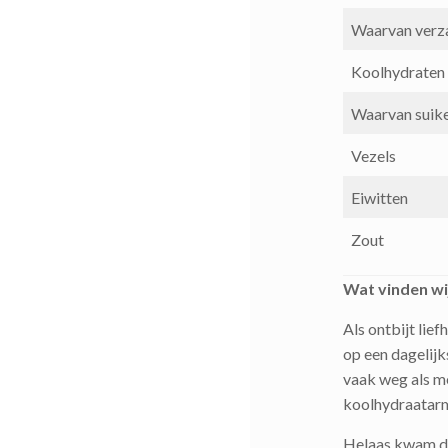
Waarvan verz
Koolhydraten
Waarvan suik
Vezels
Eiwitten
Zout
Wat vinden wi
Als ontbijt lie
op een dagelijk
vaak weg als m
koolhydraatarm
Helaas kwam de 