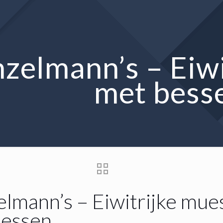
zelmann’s – Eiwi
met bess
lmann’s – Eiwitrijke mues
bessen