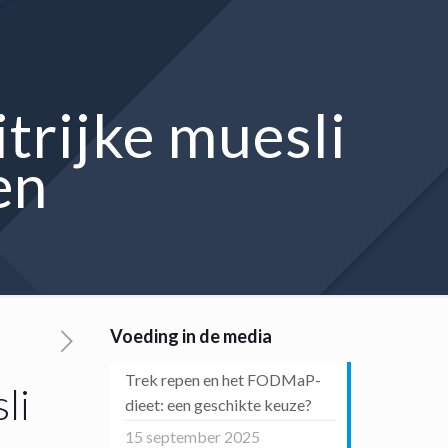
trijke muesli
en
Voeding in de media
Trek repen en het FODMaP-
li
dieet: een geschikte keuze?
15 september 2025