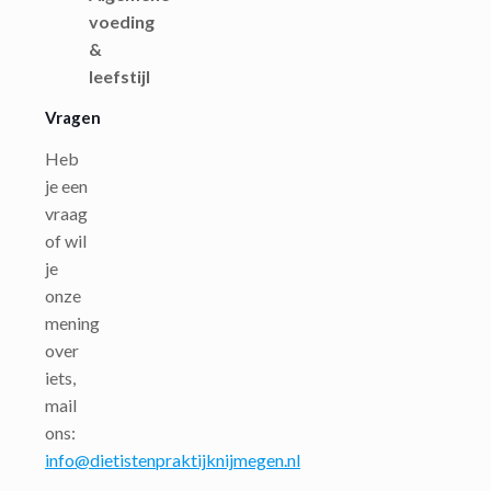
voeding
&
leefstijl
Vragen
Heb
je een
vraag
of wil
je
onze
mening
over
iets,
mail
ons:
info@dietistenpraktijknijmegen.nl