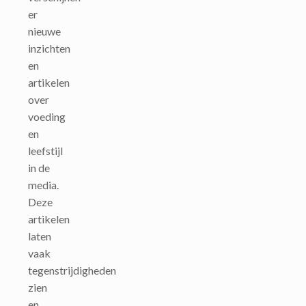
er
nieuwe
inzichten
en
artikelen
over
voeding
en
leefstijl
in de
media.
Deze
artikelen
laten
vaak
tegenstrijdigheden
zien
en