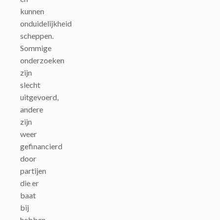
kunnen
onduidelijkheid
scheppen.
Sommige
onderzoeken
zijn
slecht
uitgevoerd,
andere
zijn
weer
gefinancierd
door
partijen
die er
baat
bij
hebben.